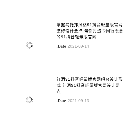
掌握乌托邦风格91抖音轻量版官网
装修设计要点 帮你打造令同行羡慕
的91抖音轻量版官网
2021-09-14
.Date
红酒91抖音轻量版官网吧台设计形
式 红酒91抖音轻量版官网设计要
点
2021-09-13
.Date